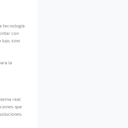
a tecnología
Contar con
lujo, sino
ara la
blema real
uciones que
soluciones.