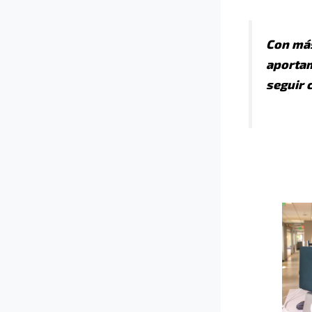
Con más
aportam
seguir 