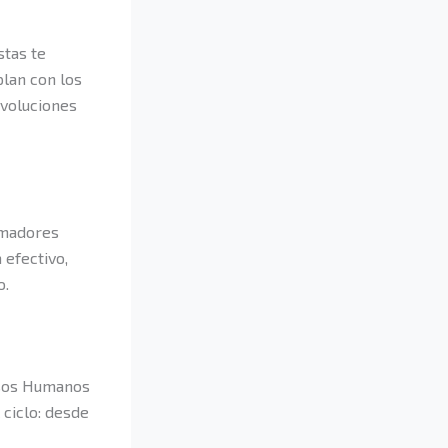
stas te
lan con los
evoluciones
rmadores
 efectivo,
o.
rsos Humanos
 ciclo: desde