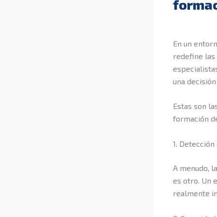
formac
En un entor
redefine las
especialista
una decisión
Estas son la
formación d
1. Detección
A menudo, l
es otro. Un 
realmente i