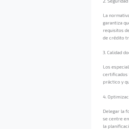
2. Seguridad
La normativa
garantiza qu
requisitos d
de crédito tr
3. Calidad d
Los especia
certificados
práctico y q
4. Optimizac
Delegar la 
se centre en
la planificac