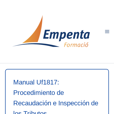
Ir
al
contenido
Manual Uf1817:
Procedimiento de
Recaudación e Inspección de
los Tributos