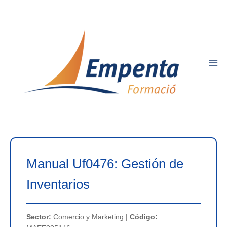
Ir
al
contenido
Manual Uf0476: Gestión de
Inventarios
Sector:
Comercio y Marketing |
Código: