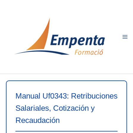
Ir
al
contenido
Manual Uf0343: Retribuciones
Salariales, Cotización y
Recaudación