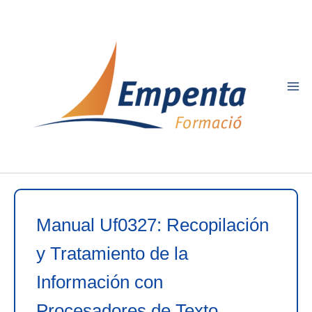
Ir
al
contenido
Manual Uf0327: Recopilación
y Tratamiento de la
Información con
Procesadores de Texto