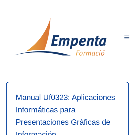
Ir
al
contenido
Manual Uf0323: Aplicaciones
Informáticas para
Presentaciones Gráficas de
Información