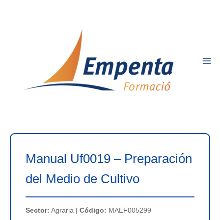
Ir
al
contenido
Manual Uf0019 – Preparación
del Medio de Cultivo
Sector:
Agraria |
Código:
MAEF005299