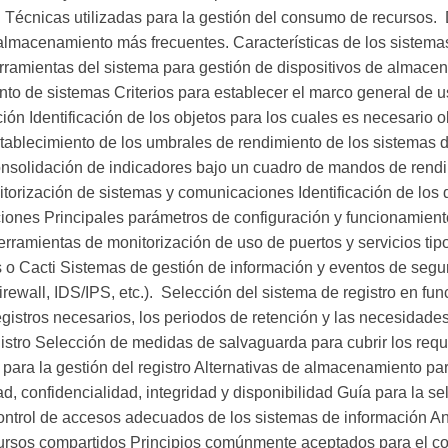
. Técnicas utilizadas para la gestión del consumo de recursos. 
lmacenamiento más frecuentes. Características de los sistemas
ramientas del sistema para gestión de dispositivos de almacenam
to de sistemas Criterios para establecer el marco general de us
ón Identificación de los objetos para los cuales es necesario o
stablecimiento de los umbrales de rendimiento de los sistemas d
onsolidación de indicadores bajo un cuadro de mandos de rendi
torización de sistemas y comunicaciones Identificación de los 
ciones Principales parámetros de configuración y funcionamien
ramientas de monitorización de uso de puertos y servicios tipo
s o Cacti Sistemas de gestión de información y eventos de segu
firewall, IDS/IPS, etc.).  Selección del sistema de registro en fu
gistros necesarios, los periodos de retención y las necesidade
gistro Selección de medidas de salvaguarda para cubrir los requ
para la gestión del registro Alternativas de almacenamiento para
ad, confidencialidad, integridad y disponibilidad Guía para la 
control de accesos adecuados de los sistemas de información An
cursos compartidos Principios comúnmente aceptados para el cont