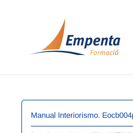
Ir
al
contenido
Manual Interiorismo. Eocb004