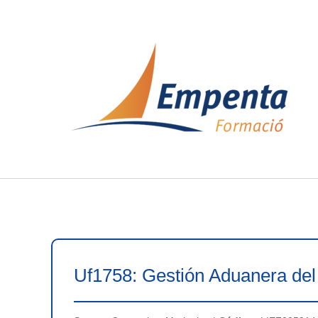
Ir
al
contenido
Uf1758: Gestión Aduanera del