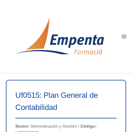
Ir
al
contenido
Uf0515: Plan General de
Contabilidad
Sector:
Administración y Gestión |
Código: