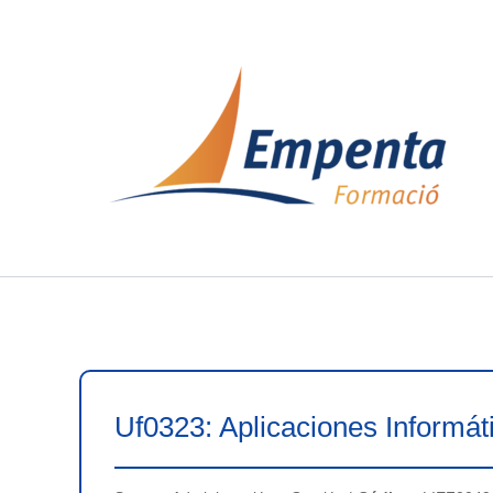
Ir
al
contenido
Uf0323: Aplicaciones Informát