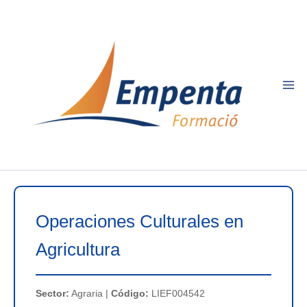
Ir
al
contenido
Operaciones Culturales en
Agricultura
Sector:
Agraria |
Código:
LIEF004542