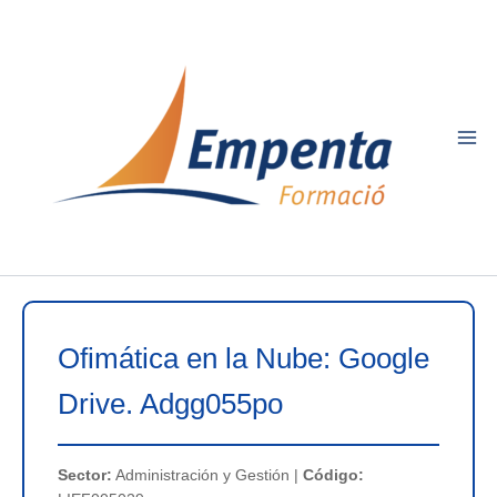
Ir
al
contenido
Ofimática en la Nube: Google
Drive. Adgg055po
Sector:
Administración y Gestión |
Código: