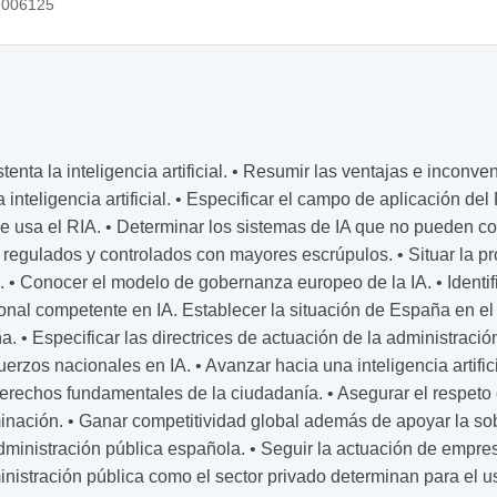
006125
enta la inteligencia artificial. • Resumir las ventajas e inconveni
a inteligencia artificial. • Especificar el campo de aplicación d
que usa el RIA. • Determinar los sistemas de IA que no pueden c
 regulados y controlados con mayores escrúpulos. • Situar la pr
. • Conocer el modelo de gobernanza europeo de la IA. • Identifi
ional competente en IA. Establecer la situación de España en el
a. • Especificar las directrices de actuación de la administració
rzos nacionales en IA. • Avanzar hacia una inteligencia artificia
derechos fundamentales de la ciudadanía. • Asegurar el respet
minación. • Ganar competitividad global además de apoyar la sob
Administración pública española. • Seguir la actuación de empres
inistración pública como el sector privado determinan para el us