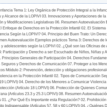
nfancia Tema 1: Ley Orgánica de Protección Integral a la Infanci
 y Alcance de la LOPIVI 03. Innovaciones y Aportaciones de la 
ón y Modificaciones Legislativas 06. Resumen Autoevaluación E
El Enfoque de Derechos en la Protección Infantil 02. El Sistema d
ncia Según la LOPIVI? 04. Principio del Buen Trato: Un Derec
umen Autoevaluación Ejemplos prácticos Tema 3: Derechos de los
s y adolescentes según la LOPIVI 02. ¿Qué son las Oficinas de
: Participación y Derecho a ser Escuchado de Niños, Niñas y A
rincipios Generales de Participación 04. Derechos Fundamental
 Seguros y Derechos de Comunicación 07. Proteger a los Meno
s Módulo 2: Prevención, detección y obligaciones profesional
olencia en la Protección Infantil 02. Tipos de Comunicación S
lo 19 LOPIVI) 04. Derecho de los Menores a Comunicar Violencia 
otección (Artículo 18 LOPIVI) 06. Protección de Quienes Comuni
na (Artículos 23.3 y 25.3 LOPIVI) 08. Resumen Autoevaluación
01. ¿Por Qué Es Importante esta Regulación? 02. Prohibición G
ito Indispensable (Artículos 57, 58 y 60 LOPIVI) 04. ¿Quiénes D