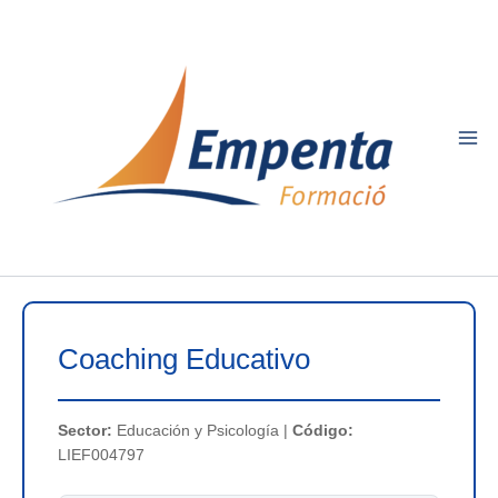
Ir
al
contenido
Coaching Educativo
Sector:
Educación y Psicología |
Código:
LIEF004797