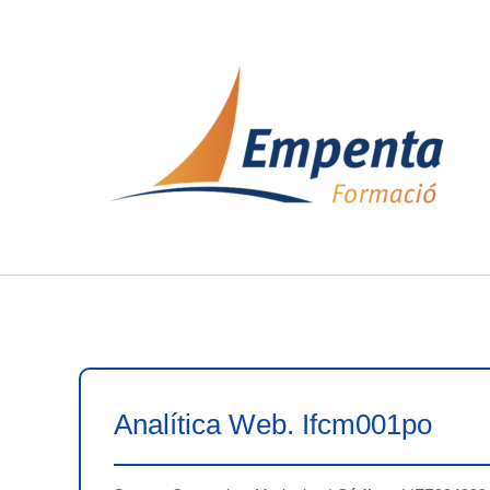
Ir
al
contenido
Analítica Web. Ifcm001po