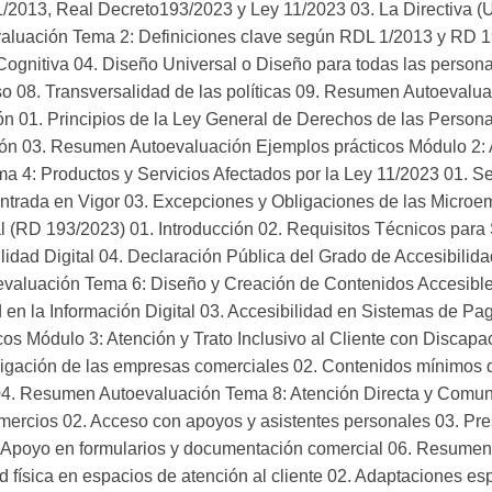
 1/2013, Real Decreto193/2023 y Ley 11/2023 03. La Directiva (
aluación Tema 2: Definiciones clave según RDL 1/2013 y RD 19
 Cognitiva 04. Diseño Universal o Diseño para todas las persona
oso 08. Transversalidad de las políticas 09. Resumen Autoevalu
sión 01. Principios de la Ley General de Derechos de las Perso
usión 03. Resumen Autoevaluación Ejemplos prácticos Módulo 2: A
 4: Productos y Servicios Afectados por la Ley 11/2023 01. Sec
 Entrada en Vigor 03. Excepciones y Obligaciones de las Micro
l (RD 193/2023) 01. Introducción 02. Requisitos Técnicos para 
idad Digital 04. Declaración Pública del Grado de Accesibilida
aluación Tema 6: Diseño y Creación de Contenidos Accesibles
en la Información Digital 03. Accesibilidad en Sistemas de Pago,
 Módulo 3: Atención y Trato Inclusivo al Cliente con Discapac
igación de las empresas comerciales 02. Contenidos mínimos de
 04. Resumen Autoevaluación Tema 8: Atención Directa y Comun
mercios 02. Acceso con apoyos y asistentes personales 03. Pres
. Apoyo en formularios y documentación comercial 06. Resumen 
 física en espacios de atención al cliente 02. Adaptaciones esp