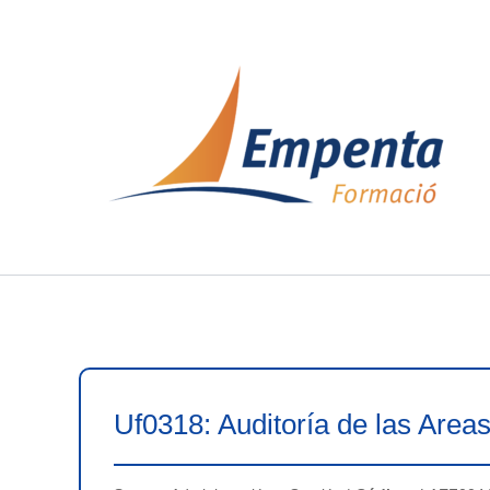
Ir
al
contenido
Uf0318: Auditoría de las Area