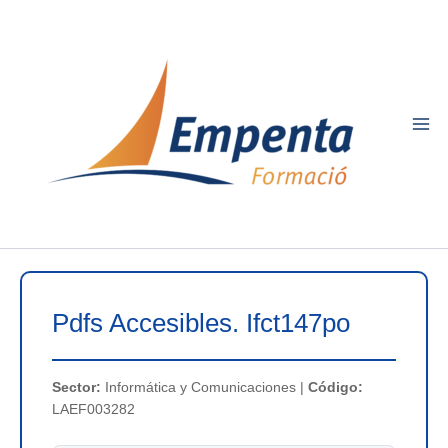
Ir
al
contenido
Pdfs Accesibles. Ifct147po
Sector:
Informática y Comunicaciones |
Código:
LAEF003282