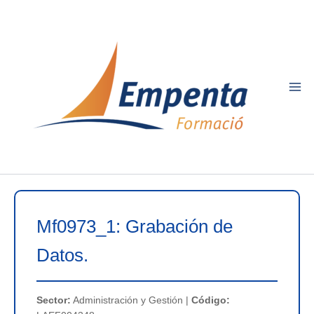
Ir
al
contenido
Mf0973_1: Grabación de
Datos.
Sector:
Administración y Gestión |
Código: