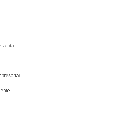
e venta
presarial.
iente.