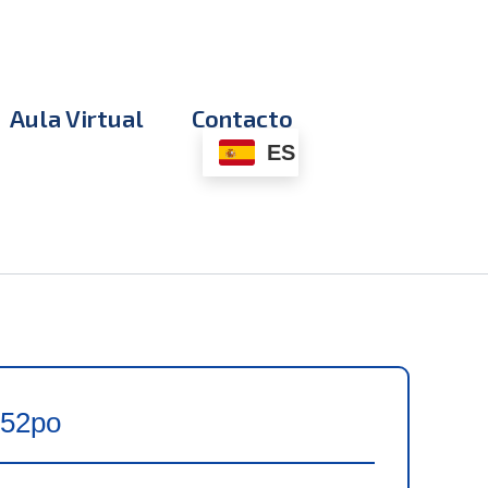
Aula Virtual
Contacto
ES
052po